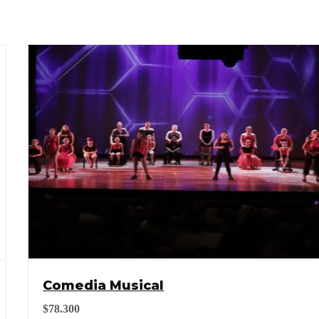
Comedia Musical
$
78.300